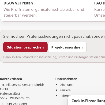
DGUV V3 Fristen
FAQ 
Wie Prüffristen organisatorisch ableitbar und
Kurze
steuerbar werden.
Umset
Sie möchten Prüfentscheidungen nicht pauschal, sondern 
Situation besprechen
Projekt einordnen
Dann sollten Gefährdungsbeurteilung, Fristen und Prüforganisation ge
Kontaktdaten
Unternehmen
Technik-Service-Center Heinrich
Über uns
GmbH
Karriere
Hafenstraße 2
Referenzen
56575 Weißenthurm
Cookie-Einstellun
Tel: +49 2637 8691