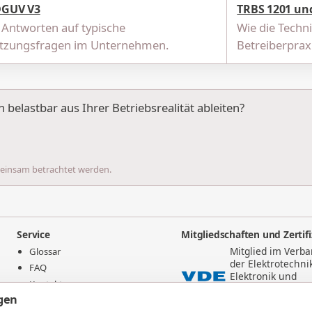
DGUV V3
TRBS 1201 un
 Antworten auf typische
Wie die Techn
zungsfragen im Unternehmen.
Betreiberpraxi
belastbar aus Ihrer Betriebsrealität ableiten?
meinsam betrachtet werden.
Service
Mitgliedschaften und Zertif
Mitglied im Verb
Glossar
der Elektrotechni
FAQ
Elektronik und
Kontakt
Informationstech
gen
e.V.
Impressum