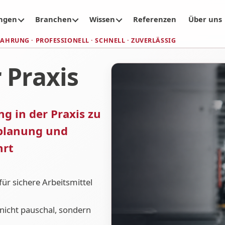
ungen
Branchen
Wissen
Referenzen
Über uns
RFAHRUNG
PROFESSIONELL · SCHNELL · ZUVERLÄSSIG
 Praxis
g in der Praxis zu
planung und
hrt
ür sichere Arbeitsmittel
nicht pauschal, sondern