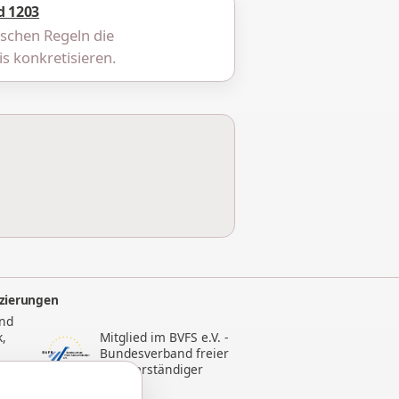
d 1203
ischen Regeln die
s konkretisieren.
izierungen
and
k,
Mitglied im BVFS e.V. -
Bundesverband freier
nik
Sachverständiger